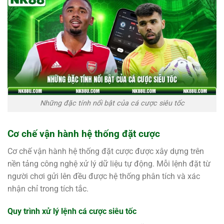
Những đặc tính nổi bật của cá cược siêu tốc
Cơ chế vận hành hệ thống đặt cược
Cơ chế vận hành hệ thống đặt cược được xây dựng trên
nền tảng công nghệ xử lý dữ liệu tự động. Mỗi lệnh đặt từ
người chơi gửi lên đều được hệ thống phân tích và xác
nhận chỉ trong tích tắc.
Quy trình xử lý lệnh cá cược siêu tốc