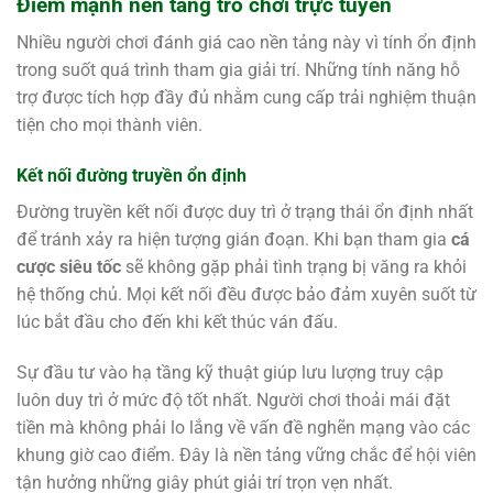
Điểm mạnh nền tảng trò chơi trực tuyến
Nhiều người chơi đánh giá cao nền tảng này vì tính ổn định
trong suốt quá trình tham gia giải trí. Những tính năng hỗ
trợ được tích hợp đầy đủ nhằm cung cấp trải nghiệm thuận
tiện cho mọi thành viên.
Kết nối đường truyền ổn định
Đường truyền kết nối được duy trì ở trạng thái ổn định nhất
để tránh xảy ra hiện tượng gián đoạn. Khi bạn tham gia
cá
cược siêu tốc
sẽ không gặp phải tình trạng bị văng ra khỏi
hệ thống chủ. Mọi kết nối đều được bảo đảm xuyên suốt từ
lúc bắt đầu cho đến khi kết thúc ván đấu.
Sự đầu tư vào hạ tầng kỹ thuật giúp lưu lượng truy cập
luôn duy trì ở mức độ tốt nhất. Người chơi thoải mái đặt
tiền mà không phải lo lắng về vấn đề nghẽn mạng vào các
khung giờ cao điểm. Đây là nền tảng vững chắc để hội viên
tận hưởng những giây phút giải trí trọn vẹn nhất.