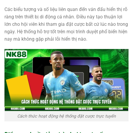
Các biểu tượng và số liệu liên quan đến ván đấu hiển thị rõ
ràng trên thiết bị di động cá nhân. Điều này tạo thuận lợi
lớn cho hội viên khi tham gia đặt cược bất cứ lúc nào trong
ngày. Hệ thống hỗ trợ tốt trên mọi trình duyệt phổ biến hiện
nay mà không gặp phải lỗi hiển thị nào.
Cách thức hoạt động hệ thống đặt cược trực tuyến