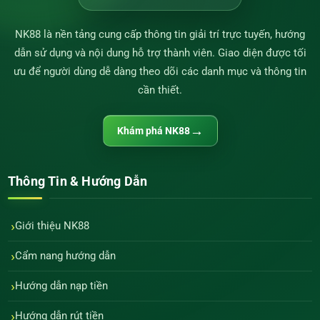
NK88 là nền tảng cung cấp thông tin giải trí trực tuyến, hướng
dẫn sử dụng và nội dung hỗ trợ thành viên. Giao diện được tối
ưu để người dùng dễ dàng theo dõi các danh mục và thông tin
cần thiết.
→
Khám phá NK88
Thông Tin & Hướng Dẫn
›
Giới thiệu NK88
›
Cẩm nang hướng dẫn
›
Hướng dẫn nạp tiền
›
Hướng dẫn rút tiền