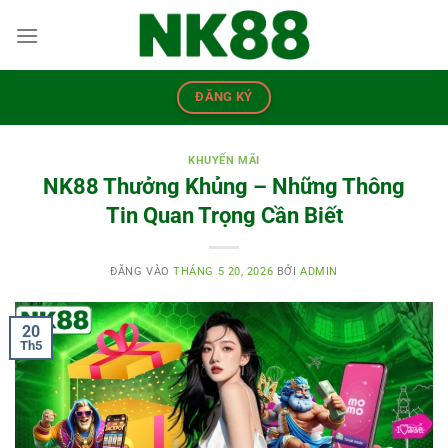
Bỏ
qua
nội
dung
ĐĂNG KÝ
KHUYẾN MÃI
NK88 Thưởng Khủng – Những Thông
Tin Quan Trọng Cần Biết
ĐĂNG VÀO
THÁNG 5 20, 2026
BỞI
ADMIN
20
Th5