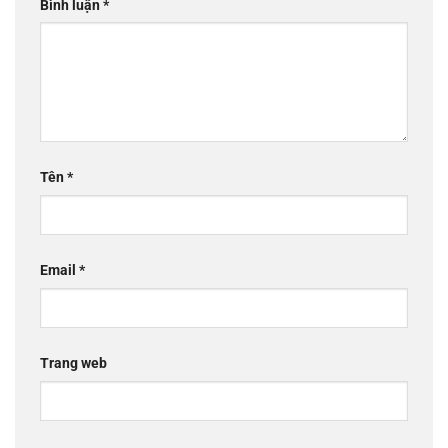
Bình luận
*
Tên
*
Email
*
Trang web