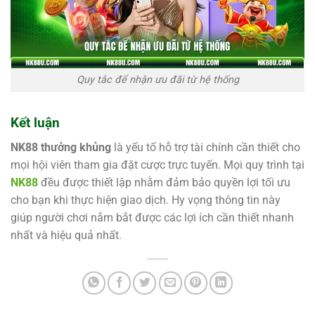
Quy tắc để nhận ưu đãi từ hệ thống
Kết luận
NK88 thưởng khủng
là yếu tố hỗ trợ tài chính cần thiết cho
mọi hội viên tham gia đặt cược trực tuyến. Mọi quy trình tại
NK88
đều được thiết lập nhằm đảm bảo quyền lợi tối ưu
cho bạn khi thực hiện giao dịch. Hy vọng thông tin này
giúp người chơi nắm bắt được các lợi ích cần thiết nhanh
nhất và hiệu quả nhất.