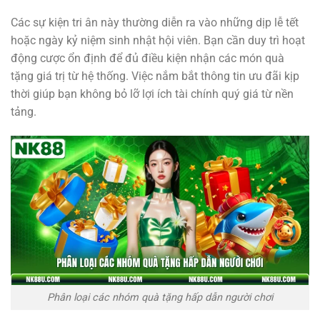
Các sự kiện tri ân này thường diễn ra vào những dịp lễ tết
hoặc ngày kỷ niệm sinh nhật hội viên. Bạn cần duy trì hoạt
động cược ổn định để đủ điều kiện nhận các món quà
tặng giá trị từ hệ thống. Việc nắm bắt thông tin ưu đãi kịp
thời giúp bạn không bỏ lỡ lợi ích tài chính quý giá từ nền
tảng.
Phân loại các nhóm quà tặng hấp dẫn người chơi