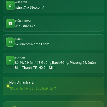
WEBSITE
⌂
https://nk88u.com/
ĐIỆN THOẠI
☎
0369 852 475
EMAIL
✉
nk88ucom@gmail.com
ĐỊA CHỈ
⌖
Số 49/2 Hẻm 118 Đường Bạch Đằng, Phường 24, Quận
Bình Thạnh, TP. Hồ Chí Minh
Hỗ trợ thành viên
Tiếp nhận thông tin trực tuyến 24/7