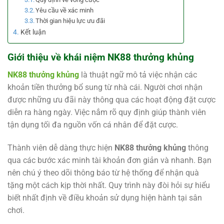
Yêu cầu về xác minh
Thời gian hiệu lực ưu đãi
Kết luận
Giới thiệu về khái niệm NK88 thưởng khủng
NK88 thưởng khủng
là thuật ngữ mô tả việc nhận các
khoản tiền thưởng bổ sung từ nhà cái. Người chơi nhận
được những ưu đãi này thông qua các hoạt động đặt cược
diễn ra hàng ngày. Việc nắm rõ quy định giúp thành viên
tận dụng tối đa nguồn vốn cá nhân để đặt cược.
Thành viên dễ dàng thực hiện
NK88 thưởng khủng
thông
qua các bước xác minh tài khoản đơn giản và nhanh. Bạn
nên chú ý theo dõi thông báo từ hệ thống để nhận quà
tặng một cách kịp thời nhất. Quy trình này đòi hỏi sự hiểu
biết nhất định về điều khoản sử dụng hiện hành tại sân
chơi.